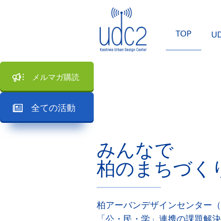
TOP
U
メルマガ購読
全ての活動
みんなで
柏のまちづく
柏アーバンデザインセンター（
「公・民・学」連携の課題解決