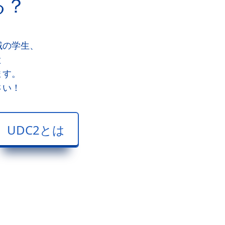
る？
域の学生、
と
ます。
さい！
UDC2とは