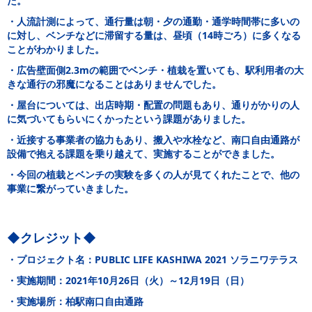
た。
・人流計測によって、通行量は朝・夕の通勤・通学時間帯に多いの
に対し、ベンチなどに滞留する量は、昼頃（14時ごろ）に多くなる
ことがわかりました。
・広告壁面側2.3mの範囲でベンチ・植栽を置いても、駅利用者の大
きな通行の邪魔になることはありませんでした。
・屋台については、出店時期・配置の問題もあり、通りがかりの人
に気づいてもらいにくかったという課題がありました。
・近接する事業者の協力もあり、搬入や水栓など、南口自由通路が
設備で抱える課題を乗り越えて、実施することができました。
・今回の植栽とベンチの実験を多くの人が見てくれたことで、他の
事業に繋がっていきました。
◆クレジット◆
・プロジェクト名：PUBLIC LIFE KASHIWA 2021 ソラニワテラス
・実施期間：2021年10月26日（火）～12月19日（日）
・実施場所：柏駅南口自由通路