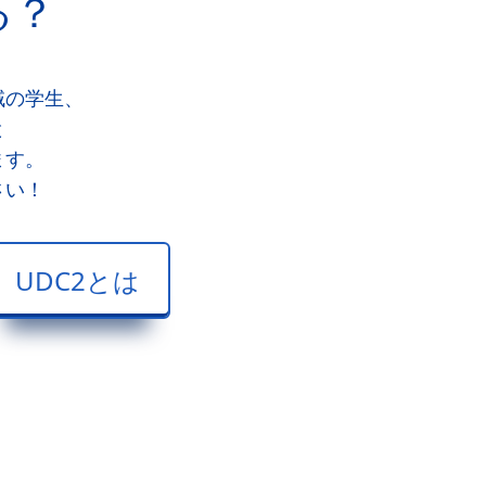
る？
域の学生、
と
ます。
さい！
UDC2とは