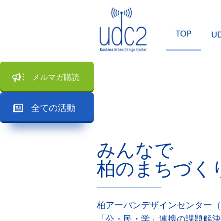
TOP
U
メルマガ購読
全ての活動
みんなで
柏のまちづく
柏アーバンデザインセンター（
「公・民・学」連携の課題解決