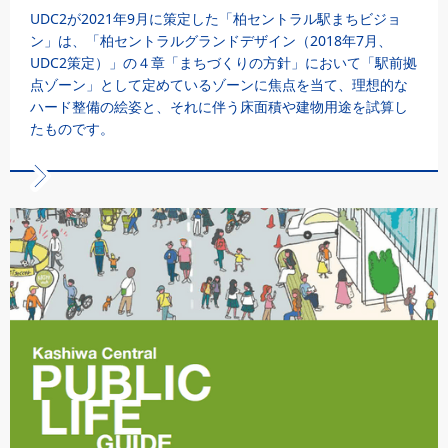
UDC2が2021年9月に策定した「柏セントラル駅まちビジョ
ン」は、「柏セントラルグランドデザイン（2018年7月、
UDC2策定）」の４章「まちづくりの方針」において「駅前拠
点ゾーン」として定めているゾーンに焦点を当て、理想的な
ハード整備の絵姿と、それに伴う床面積や建物用途を試算し
たものです。