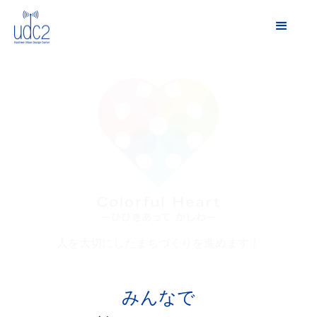
人のため
の駅前広
場をつく
りたい
Slide 3 of 3.
みんなで