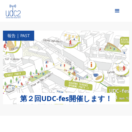
報告 | PAST
第２回UDC-fes開催します！