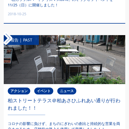
11/25（日）に開催しました！
2018-10-25
報告 | PAST
アクション
イベント
ニュース
柏ストリートテラス＠柏あさひふれあい通りが行わ
れました！！
コロナの影響に負けず、まちのにぎわいの創出と持続的な営業を両