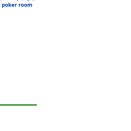
ker room
）