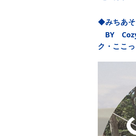
◆みちあそ
BY Coz
ク・ここっ