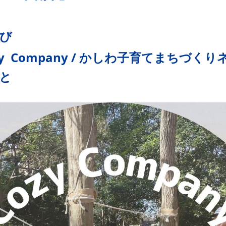
び
y Company / かしわ子育てまちづく
と