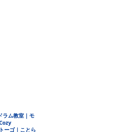
なべドラム教室｜モ
ozy
玉トーゴ｜ことら