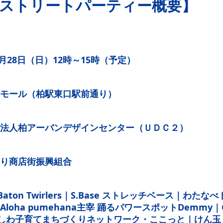
回ストリートパーティー概要】
1月28日（日）12時～15時（予定）
モール（柏駅東口駅前通り）
法人柏アーバンデザインセンター（ＵＤＣ２）
り商店街振興組合
Baton Twirlers｜S.Base ストレッチベース｜わた
loha pumehana主宰 踊るパワースポットDemmy｜C
｜かしわ子育てまちづくりネットワーク・ここっと｜けん