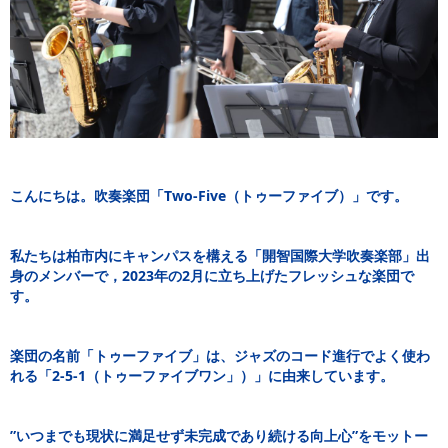
こんにちは。吹奏楽団「Two-Five（トゥーファイブ）」です。
私たちは柏市内にキャンパスを構える「開智国際大学吹奏楽部」出
身のメンバーで，2023年の2月に立ち上げたフレッシュな楽団で
す。
楽団の名前「トゥーファイブ」は、ジャズのコード進行でよく使わ
れる「2-5-1（トゥーファイブワン」）」に由来しています。
”いつまでも現状に満足せず未完成であり続ける向上心”をモットー