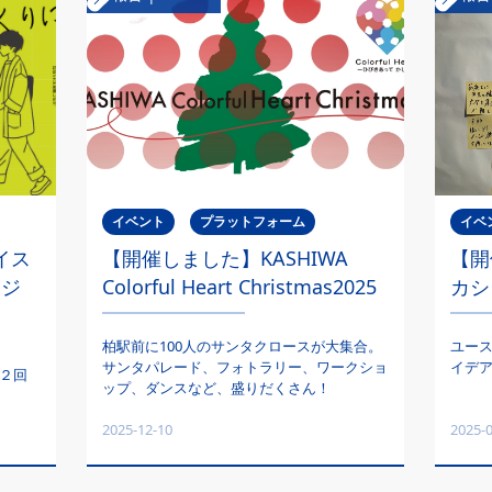
イベント
プラットフォーム
イベ
イス
【開催しました】KASHIWA
【開
アジ
Colorful Heart Christmas2025
カシ
柏駅前に100人のサンタクロースが大集合。
ユース
サンタパレード、フォトラリー、ワークショ
イデ
第２回
ップ、ダンスなど、盛りだくさん！
2025-12-10
2025-