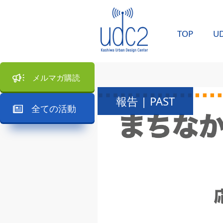
TOP
U
メルマガ購読
報告 | PAST
全ての活動