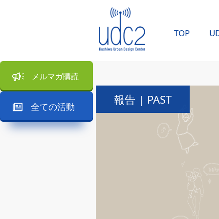
TOP
U
メルマガ購読
報告 | PAST
全ての活動