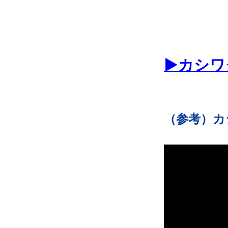
▶カシワ
（参考）カシ