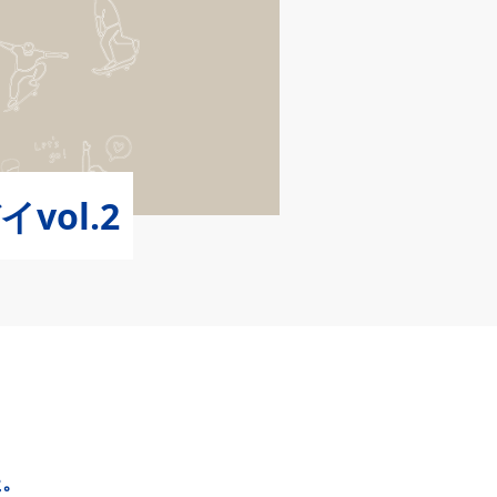
ol.2
た。