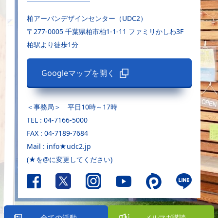
柏アーバンデザインセンター（UDC2）
〒277-0005 千葉県柏市柏1-1-11 ファミリかしわ3F
柏駅より徒歩1分
Googleマップを開く
＜事務局＞ 平日10時～17時
TEL : 04-7166-5000
FAX : 04-7189-7684
Mail : info★udc2.jp
(★を@に変更してください)
全ての活動
メルマガ購読