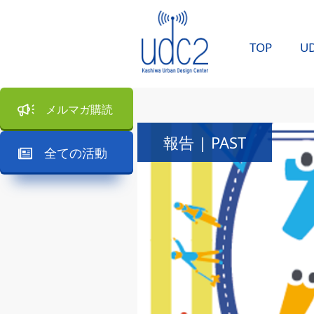
TOP
U
メルマガ購読
報告 | PAST
全ての活動