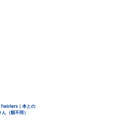
wirlers｜本との
さん（順不同）